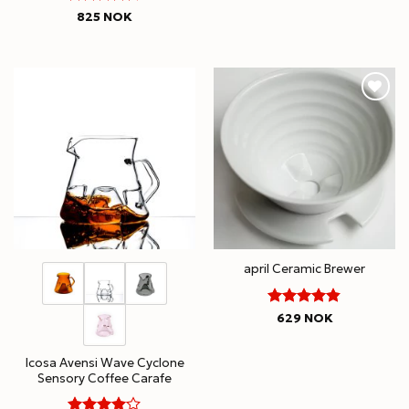
out of 5
4.5
Rated
825
NOK
out of 5
april Ceramic Brewer
4.8
Rated
629
NOK
out of 5
Icosa Avensi Wave Cyclone
Sensory Coffee Carafe