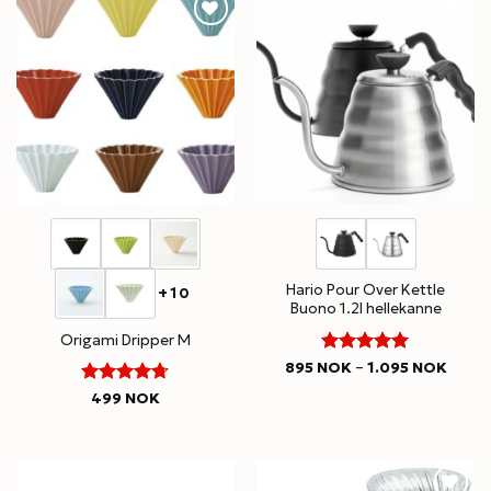
Hario Pour Over Kettle
+10
Buono 1.2l hellekanne
Origami Dripper M
5
Rated
Price
895
NOK
–
1.095
NOK
range
out of 5
895 N
Rated
499
NOK
throu
4.67
out
1.095
of 5