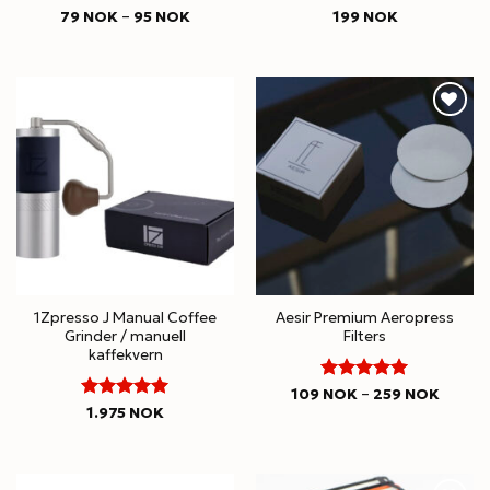
5
Rated
Price
Rated
79
NOK
–
95
NOK
199
NOK
range:
4.94
out
out of 5
79 NOK
of 5
through
95 NOK
1Zpresso J Manual Coffee
Aesir Premium Aeropress
Grinder / manuell
Filters
kaffekvern
5
Rated
Price
109
NOK
–
259
NOK
range:
Rated
out of 5
1.975
NOK
109 N
4.97
out
throug
of 5
259 N