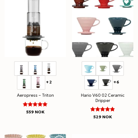
+2
+6
Hario V60 02 Ceramic
Aeropress – Triton
Dripper
5
Rated
559
NOK
4.8
Rated
out of 5
529
NOK
out of 5