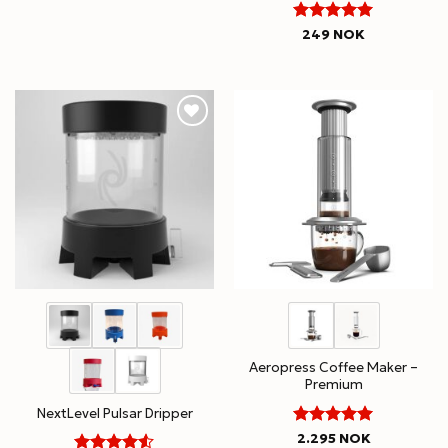
5
Rated
249
NOK
out of 5
Aeropress Coffee Maker –
Premium
NextLevel Pulsar Dripper
5
Rated
2.295
NOK