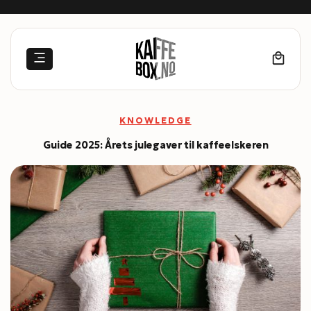
Skip
to
content
KNOWLEDGE
Guide 2025: Årets julegaver til kaffeelskeren