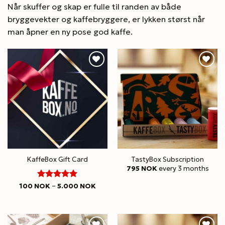
Når skuffer og skap er fulle til randen av både
bryggevekter og kaffebryggere, er lykken størst når
man åpner en ny pose god kaffe.
KaffeBox Gift Card
TastyBox Subscription
795
NOK
every 3 months
5
Rated
Price
100
NOK
–
5.000
NOK
range:
out of 5
100 NOK
through
5.000 NOK