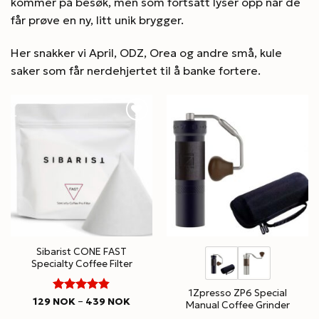
kommer på besøk, men som fortsatt lyser opp når de
får prøve en ny, litt unik brygger.
Her snakker vi April, ODZ, Orea og andre små, kule
saker som får nerdehjertet til å banke fortere.
Sibarist CONE FAST
Specialty Coffee Filter
1Zpresso ZP6 Special
4.8
Rated
Price
129
NOK
–
439
NOK
Manual Coffee Grinder
range:
out of 5