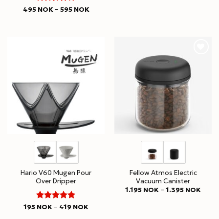
4
Rated
Price
495
NOK
–
595
NOK
range:
out of 5
495 NOK
through
595 NOK
Hario V60 Mugen Pour
Fellow Atmos Electric
Over Dripper
Vacuum Canister
Price
1.195
NOK
–
1.395
NOK
range
1.195
5
Rated
Price
195
NOK
–
419
NOK
throu
range:
out of 5
1.395