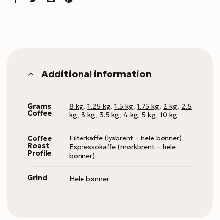
Additional information
8 kg
,
1.25 kg
,
1.5 kg
,
1.75 kg
,
2 kg
,
2.5
Grams
Coffee
kg
,
3 kg
,
3.5 kg
,
4 kg
,
5 kg
,
10 kg
Filterkaffe (lysbrent – hele bønner)
,
Coffee
Roast
Espressokaffe (mørkbrent – hele
Profile
bønner)
Grind
Hele bønner