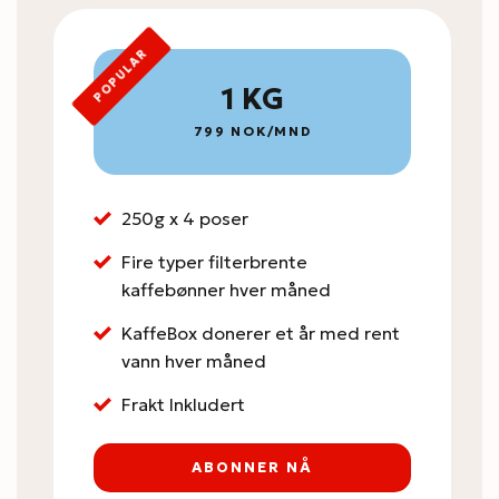
POPULAR
1 KG
799 NOK/MND
250g x 4 poser
Fire typer filterbrente
kaffebønner hver måned
KaffeBox donerer et år med rent
vann hver måned
Frakt Inkludert
ABONNER NÅ