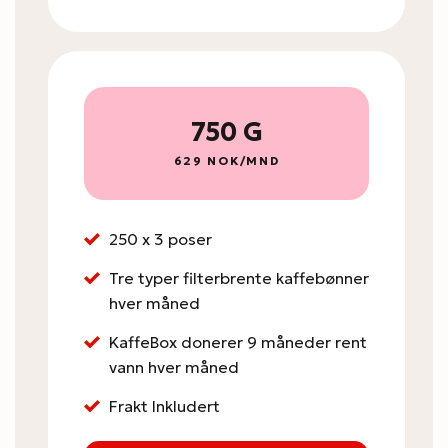
750 G
629 NOK/MND
250 x 3 poser
Tre typer filterbrente kaffebønner
hver måned
KaffeBox donerer 9 måneder rent
vann hver måned
Frakt Inkludert