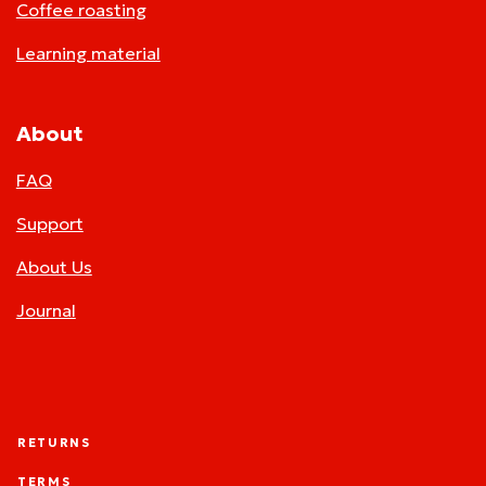
Coffee roasting
Learning material
About
FAQ
Support
About Us
Journal
RETURNS
TERMS