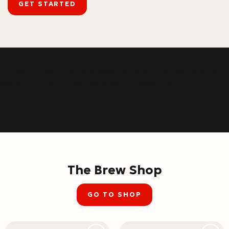
GET STARTED
– “Fast delivery and very easy to order” – “Great service
overall, happy to have kaffebox.” – “Kaffebox is just
Fantastic”
The Brew Shop
GO TO SHOP