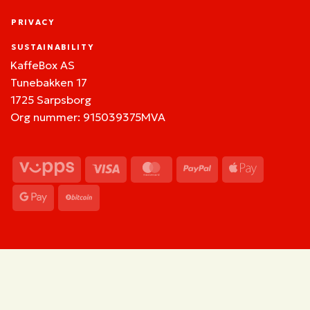
PRIVACY
SUSTAINABILITY
KaffeBox AS
Tunebakken 17
1725 Sarpsborg
Org nummer: 915039375MVA
Vipps
Visa
MasterCard
PayPal
Apple
Pay
Google
BitCoin
Pay