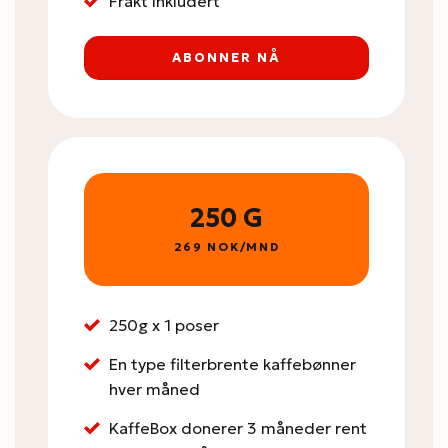
Frakt Inkludert
ABONNER NÅ
250 G
269 NOK/MND
250g x 1 poser
En type filterbrente kaffebønner
hver måned
KaffeBox donerer 3 måneder rent